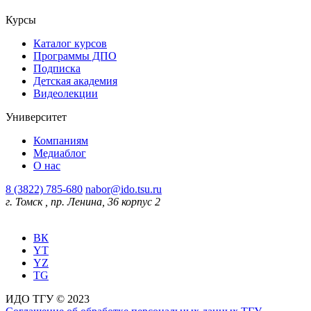
Курсы
Каталог курсов
Программы ДПО
Подписка
Детская академия
Видеолекции
Университет
Компаниям
Медиаблог
О нас
8 (3822) 785-680
nabor@ido.tsu.ru
г. Томск
,
пр. Ленина, 36 корпус 2
ВК
YT
YZ
TG
ИДО ТГУ © 2023