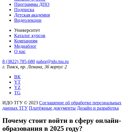
Программы ДПО
Подписка
Детская академия
Видеолекции
Университет
Каталог курсов
Компаниям
Медиаблог
О нас
8 (3822) 785-680
nabor@ido.tsu.ru
г. Томск, пр. Ленина, 36 корпус 2
ВК
YT
YZ
TG
ИДО ТГУ © 2023
Соглашение об обработке персональных
данных ТГУ
Платёжные документы
Дизайн и разработка
Почему стоит войти в сферу онлайн-
образования в 2025 году?