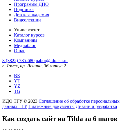
Программы ДПО
Подписка
Детская академия
Видеолекции
Университет
Каталог курсов
Компаниям
Медиаблог
О нас
8 (3822) 785-680
nabor@ido.tsu.ru
г. Томск, пр. Ленина, 36 корпус 2
ВК
YT
YZ
TG
ИДО ТГУ © 2023
Соглашение об обработке персональных
данных ТГУ
Платёжные документы
Дизайн и разработка
Как создать сайт на Tilda за 6 шагов