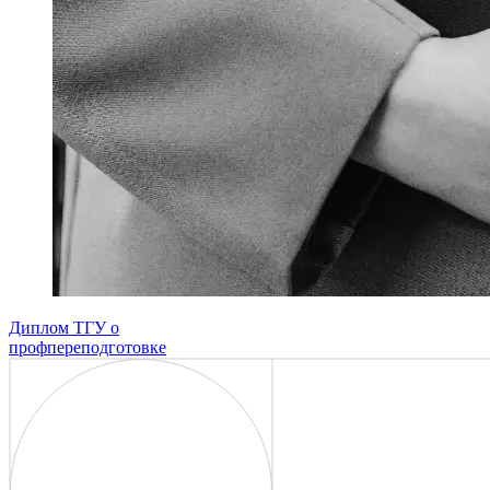
Диплом ТГУ о
профпереподготовке